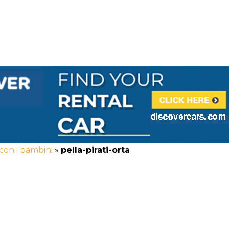
 con i bambini
»
pella-pirati-orta