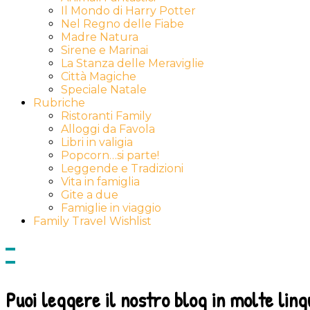
Il Mondo di Harry Potter
Nel Regno delle Fiabe
Madre Natura
Sirene e Marinai
La Stanza delle Meraviglie
Città Magiche
Speciale Natale
Rubriche
Ristoranti Family
Alloggi da Favola
Libri in valigia
Popcorn…si parte!
Leggende e Tradizioni
Vita in famiglia
Gite a due
Famiglie in viaggio
Family Travel Wishlist
Show
side
Hide
Content
side
Content
Puoi leggere il nostro blog in molte ling