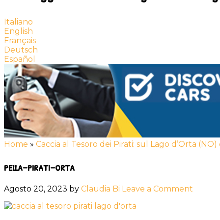
Italiano
English
Français
Deutsch
Español
Home
»
Caccia al Tesoro dei Pirati: sul Lago d’Orta (NO)
pella-pirati-orta
Agosto 20, 2023
by
Claudia Bi
Leave a Comment