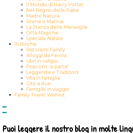
Il Mondo di Harry Potter
Nel Regno delle Fiabe
Madre Natura
Sirene e Marinai
La Stanza delle Meraviglie
Città Magiche
Speciale Natale
Rubriche
Ristoranti Family
Alloggi da Favola
Libri in valigia
Popcorn…si parte!
Leggende e Tradizioni
Vita in famiglia
Gite a due
Famiglie in viaggio
Family Travel Wishlist
Show
side
Hide
Content
side
Content
Puoi leggere il nostro blog in molte ling