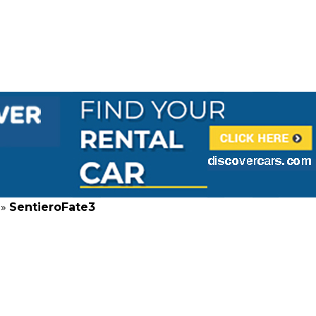
»
SentieroFate3