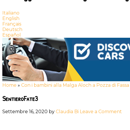
Italiano
English
Français
Deutsch
Español
Home
»
Con i bambini alla Malga Aloch a Pozza di Fassa
SentieroFate3
Settembre 16, 2020
by
Claudia Bi
Leave a Comment