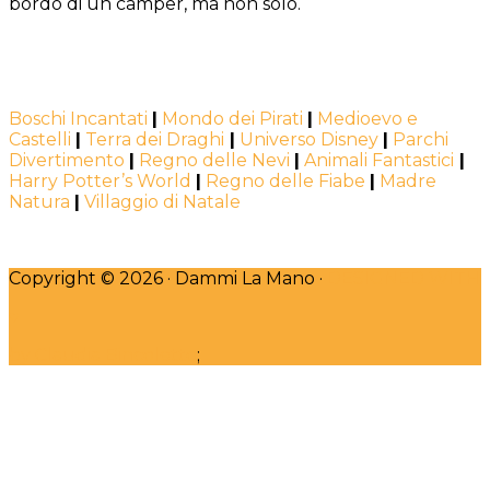
bordo di un camper, ma non solo.
Boschi Incantati
|
Mondo dei Pirati
|
Medioevo e
Castelli
|
Terra dei Draghi
|
Universo Disney
|
Parchi
Divertimento
|
Regno delle Nevi
|
Animali Fantastici
|
Harry Potter’s World
|
Regno delle Fiabe
|
Madre
Natura
|
Villaggio di Natale
Copyright © 2026 · Dammi La Mano ·
DESIGNED WITH
♥
by Claudia Bincoletto
;