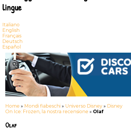
lingue
Italiano
English
Français
Deutsch
Español
Home
»
Mondi fiabeschi
»
Universo Disney
»
Disney
On Ice: Frozen, la nostra recensione
»
Olaf
Olaf