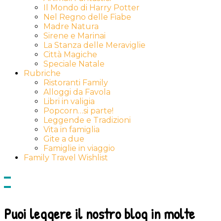
Il Mondo di Harry Potter
Nel Regno delle Fiabe
Madre Natura
Sirene e Marinai
La Stanza delle Meraviglie
Città Magiche
Speciale Natale
Rubriche
Ristoranti Family
Alloggi da Favola
Libri in valigia
Popcorn…si parte!
Leggende e Tradizioni
Vita in famiglia
Gite a due
Famiglie in viaggio
Family Travel Wishlist
Show
side
Hide
Content
side
Content
Puoi leggere il nostro blog in molte