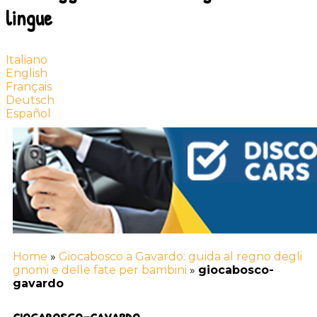
lingue
Italiano
English
Français
Deutsch
Español
Home
»
Giocabosco a Gavardo: guida al regno degli
gnomi e delle fate per bambini
»
giocabosco-
gavardo
giocabosco-gavardo