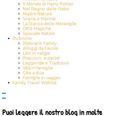
Il Mondo di Harry Potter
Nel Regno delle Fiabe
Madre Natura
Sirene e Marinai
La Stanza delle Meraviglie
Città Magiche
Speciale Natale
Rubriche
Ristoranti Family
Alloggi da Favola
Libri in valigia
Popcorn…si parte!
Leggende e Tradizioni
Vita in famiglia
Gite a due
Famiglie in viaggio
Family Travel Wishlist
Show
side
Hide
Content
side
Content
Puoi leggere il nostro blog in molte