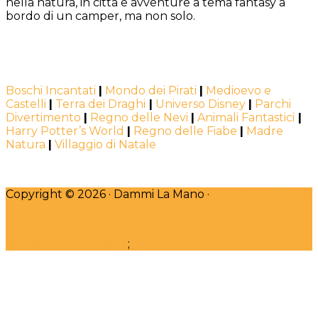
nella natura, in città e avventure a tema fantasy a
bordo di un camper, ma non solo.
Boschi Incantati
|
Mondo dei Pirati
|
Medioevo e
Castelli
|
Terra dei Draghi
|
Universo Disney
|
Parchi
Divertimento
|
Regno delle Nevi
|
Animali Fantastici
|
Harry Potter’s World
|
Regno delle Fiabe
|
Madre
Natura
|
Villaggio di Natale
Copyright © 2026 · Dammi La Mano ·
DESIGNED WITH
♥
by Claudia Bincoletto
;