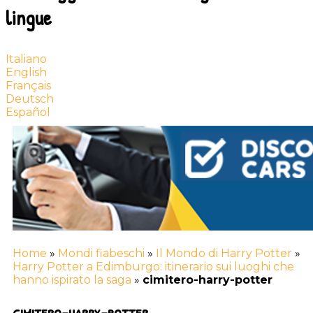
lingue
Italiano
English
Français
Deutsch
Español
Home
»
Mondi fiabeschi
»
Il Mondo di Harry Potter
»
Harry Potter a Edimburgo: itinerario sui luoghi che
hanno ispirato la saga
»
cimitero-harry-potter
cimitero-harry-potter