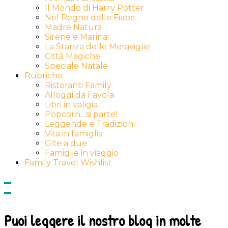
Il Mondo di Harry Potter
Nel Regno delle Fiabe
Madre Natura
Sirene e Marinai
La Stanza delle Meraviglie
Città Magiche
Speciale Natale
Rubriche
Ristoranti Family
Alloggi da Favola
Libri in valigia
Popcorn…si parte!
Leggende e Tradizioni
Vita in famiglia
Gite a due
Famiglie in viaggio
Family Travel Wishlist
Show
side
Hide
Content
side
Content
Puoi leggere il nostro blog in molte