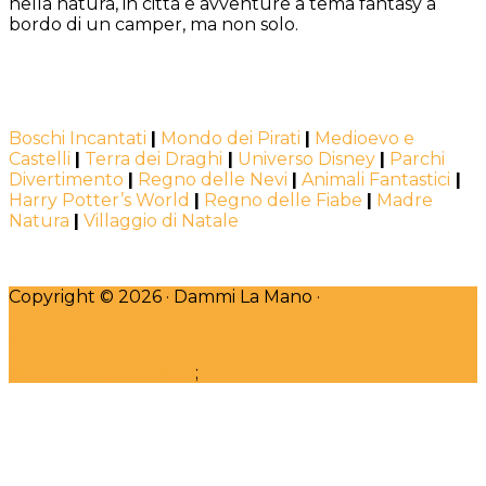
nella natura, in città e avventure a tema fantasy a
bordo di un camper, ma non solo.
Boschi Incantati
|
Mondo dei Pirati
|
Medioevo e
Castelli
|
Terra dei Draghi
|
Universo Disney
|
Parchi
Divertimento
|
Regno delle Nevi
|
Animali Fantastici
|
Harry Potter’s World
|
Regno delle Fiabe
|
Madre
Natura
|
Villaggio di Natale
Copyright © 2026 · Dammi La Mano ·
DESIGNED WITH
♥
by Claudia Bincoletto
;