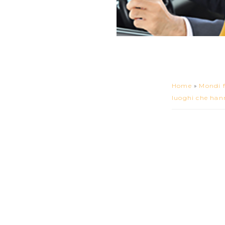
Home
»
Mondi f
luoghi che hann