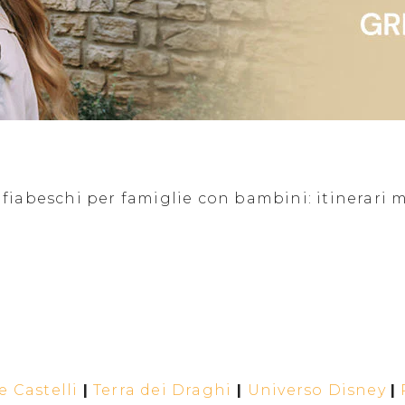
iabeschi per famiglie con bambini: itinerari ma
 Castelli
|
Terra dei Draghi
|
Universo Disney
|