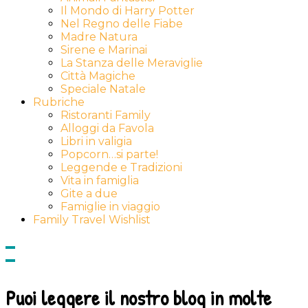
Il Mondo di Harry Potter
Nel Regno delle Fiabe
Madre Natura
Sirene e Marinai
La Stanza delle Meraviglie
Città Magiche
Speciale Natale
Rubriche
Ristoranti Family
Alloggi da Favola
Libri in valigia
Popcorn…si parte!
Leggende e Tradizioni
Vita in famiglia
Gite a due
Famiglie in viaggio
Family Travel Wishlist
Show
side
Hide
Content
side
Content
Puoi leggere il nostro blog in molte