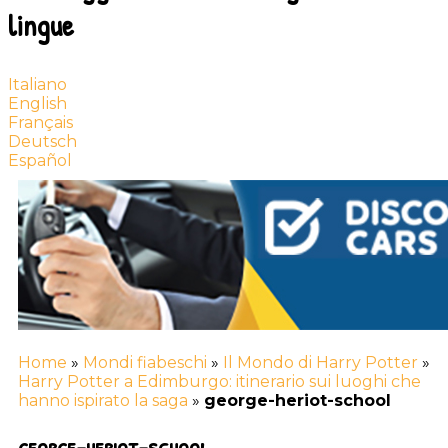
lingue
Italiano
English
Français
Deutsch
Español
Home
»
Mondi fiabeschi
»
Il Mondo di Harry Potter
»
Harry Potter a Edimburgo: itinerario sui luoghi che
hanno ispirato la saga
»
george-heriot-school
george-heriot-school