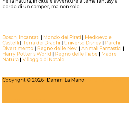
nella natura, in città e avventure a tema fantasy a
bordo di un camper, ma non solo.
Boschi Incantati
|
Mondo dei Pirati
|
Medioevo e
Castelli
|
Terra dei Draghi
|
Universo Disney
|
Parchi
Divertimento
|
Regno delle Nevi
|
Animali Fantastici
|
Harry Potter’s World
|
Regno delle Fiabe
|
Madre
Natura
|
Villaggio di Natale
Copyright © 2026 · Dammi La Mano ·
DESIGNED WITH
♥
by Claudia Bincoletto
;