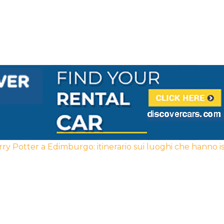
ry Potter a Edimburgo: itinerario sui luoghi che hanno is