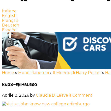
Italiano
English
Français
Deutsch
Español
Home
»
Mondi fiabeschi
»
Il Mondo di Harry Potter
»
Har
knox-edimburgo
Aprile 8, 2026
by
Claudia Bi
Leave a Comment