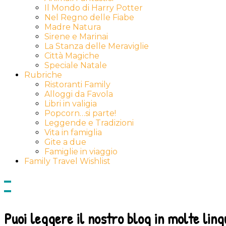
Il Mondo di Harry Potter
Nel Regno delle Fiabe
Madre Natura
Sirene e Marinai
La Stanza delle Meraviglie
Città Magiche
Speciale Natale
Rubriche
Ristoranti Family
Alloggi da Favola
Libri in valigia
Popcorn…si parte!
Leggende e Tradizioni
Vita in famiglia
Gite a due
Famiglie in viaggio
Family Travel Wishlist
Show
side
Hide
Content
side
Content
Puoi leggere il nostro blog in molte ling