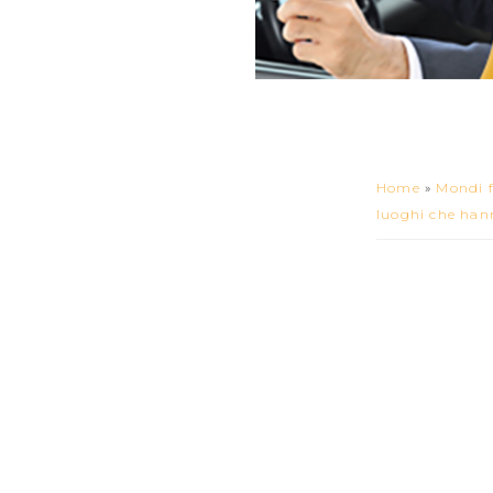
Home
»
Mondi f
luoghi che hann