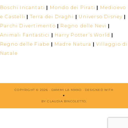
Boschi Incantati
|
Mondo dei Pirati
|
Medioevo
e Castelli
|
Terra dei Draghi
|
Universo Disney
|
Parchi Divertimento
|
Regno delle Nevi
|
Animali Fantastici
|
Harry Potter’s World
|
Regno delle Fiabe
|
Madre Natura
|
Villaggio di
Natale
COPYRIGHT © 2026 · DAMMI LA MANO ·
DESIGNED WITH
♥
BY CLAUDIA BINCOLETTO
;