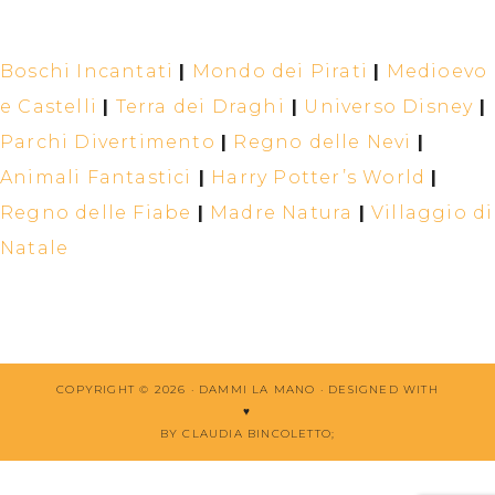
Boschi Incantati
|
Mondo dei Pirati
|
Medioevo
e Castelli
|
Terra dei Draghi
|
Universo Disney
|
Parchi Divertimento
|
Regno delle Nevi
|
Animali Fantastici
|
Harry Potter’s World
|
Regno delle Fiabe
|
Madre Natura
|
Villaggio di
Natale
COPYRIGHT © 2026 · DAMMI LA MANO ·
DESIGNED WITH
♥
BY CLAUDIA BINCOLETTO
;