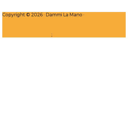
Copyright © 2026 · Dammi La Mano ·
DESIGNED WITH
♥
by Claudia Bincoletto
;