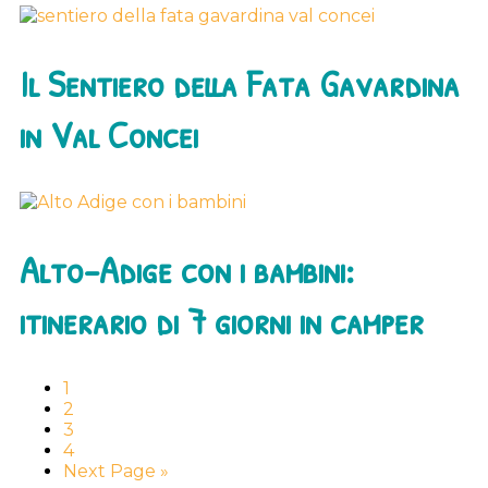
Il Sentiero della Fata Gavardina
in Val Concei
Alto-Adige con i bambini:
itinerario di 7 giorni in camper
Go
1
to
Go
2
page
to
Go
3
page
to
Go
4
page
to
Go
Next Page »