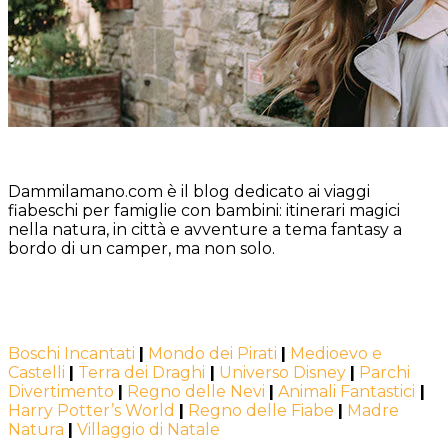
Dammilamano.com è il blog dedicato ai viaggi
fiabeschi per famiglie con bambini: itinerari magici
nella natura, in città e avventure a tema fantasy a
bordo di un camper, ma non solo.
Boschi Incantati
|
Mondo dei Pirati
|
Medioevo e
Castelli
|
Terra dei Draghi
|
Universo Disney
|
Parchi
Divertimento
|
Regno delle Nevi
|
Animali Fantastici
|
Harry Potter’s World
|
Regno delle Fiabe
|
Madre
Natura
|
Villaggio di Natale