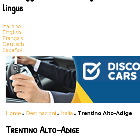
lingue
Italiano
English
Français
Deutsch
Español
Home
»
Destinazioni
»
Italia
»
Trentino Alto-Adige
Trentino Alto-Adige