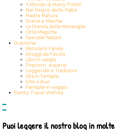
Il Mondo di Harry Potter
Nel Regno delle Fiabe
Madre Natura
Sirene e Marinai
La Stanza delle Meraviglie
Città Magiche
Speciale Natale
Rubriche
Ristoranti Family
Alloggi da Favola
Libri in valigia
Popcorn…si parte!
Leggende e Tradizioni
Vita in famiglia
Gite a due
Famiglie in viaggio
Family Travel Wishlist
Show
side
Hide
Content
side
Content
Puoi leggere il nostro blog in molte