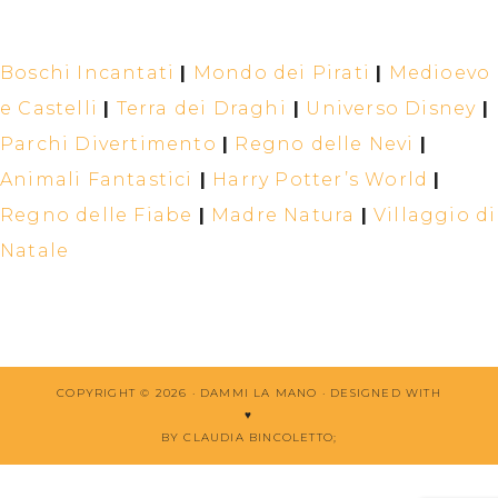
Boschi Incantati
|
Mondo dei Pirati
|
Medioevo
e Castelli
|
Terra dei Draghi
|
Universo Disney
|
Parchi Divertimento
|
Regno delle Nevi
|
Animali Fantastici
|
Harry Potter’s World
|
Regno delle Fiabe
|
Madre Natura
|
Villaggio di
Natale
COPYRIGHT © 2026 · DAMMI LA MANO ·
DESIGNED WITH
♥
BY CLAUDIA BINCOLETTO
;