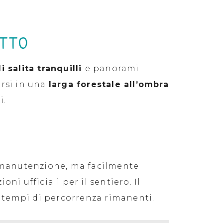
ETTO
di salita tranquilli
e panorami
arsi in una
larga forestale all’ombra
i.
 manutenzione, ma facilmente
i ufficiali per il sentiero. Il
i tempi di percorrenza rimanenti.