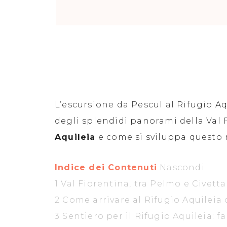
L’escursione da Pescul al Rifugio A
degli splendidi panorami della Val 
Aquileia
e come si sviluppa questo 
Indice dei Contenuti
Nascondi
1
Val Fiorentina, tra Pelmo e Civetta
2
Come arrivare al Rifugio Aquileia
3
Sentiero per il Rifugio Aquileia: fa