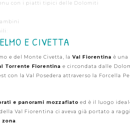
nu con i piatti tipici delle Dolomiti
 bambini
li:
PELMO E CIVETTA
lmo e del Monte Civetta, la
Val Fiorentina
è una 
al Torrente Fiorentina
e circondata dalle Dolomi
est con la Val Posedera attraverso la Forcella P
prati e panorami mozzafiato
ed è il luogo idea
 della Val Fiorentina ci aveva già portato a rag
a zona
.