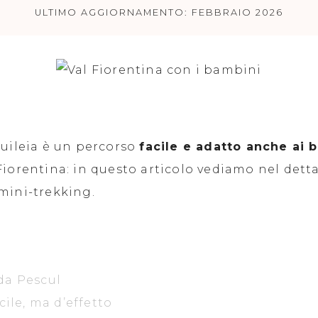
ULTIMO AGGIORNAMENTO: FEBBRAIO 2026
quileia è un percorso
facile e adatto anche ai
Fiorentina: in questo articolo vediamo nel dett
mini-trekking.
 da Pescul
cile, ma d’effetto