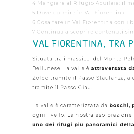
4
Mangiare al Rifugio Aquileia: il me
5
Dove dormire in Val Fiorentina
6
Cosa fare in Val Fiorentina con i
7
Continua a scoprire contenuti simi
VAL FIORENTINA, TRA 
Situata tra i massicci del Monte Pe
Bellunese. La valle è
attraversata d
Zoldo tramite il Passo Staulanza, a 
tramite il Passo Giau.
La valle è caratterizzata da
boschi, 
ogni livello. La nostra esplorazione
uno dei rifugi più panoramici dell