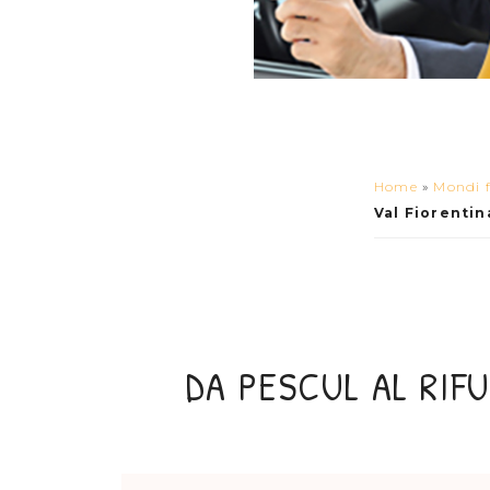
Home
»
Mondi f
Val Fiorentin
DA PESCUL AL RIFU