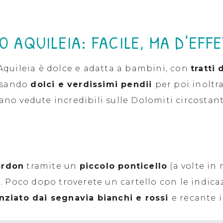
IO AQUILEIA: FACILE, MA D’EFF
Aquileia è dolce e adatta a bambini, con
tratti 
ersando
dolci e verdissimi pendii
per poi inoltr
lano vedute incredibili sulle Dolomiti circostant
ordon
tramite un
piccolo ponticello
(a volte in
Poco dopo troverete un cartello con le indicazion
nziato dai segnavia bianchi e rossi
e recante 