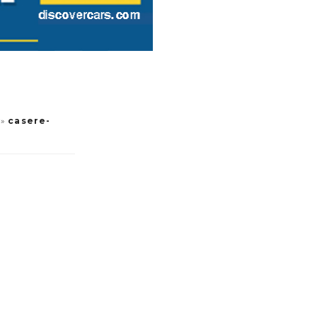
»
casere-