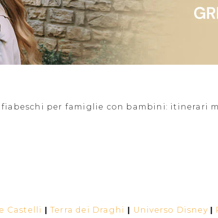
iabeschi per famiglie con bambini: itinerari ma
 Castelli
|
Terra dei Draghi
|
Universo Disney
|