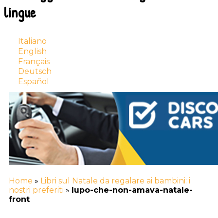
lingue
Italiano
English
Français
Deutsch
Español
Home
»
Libri sul Natale da regalare ai bambini: i
nostri preferiti
»
lupo-che-non-amava-natale-
front