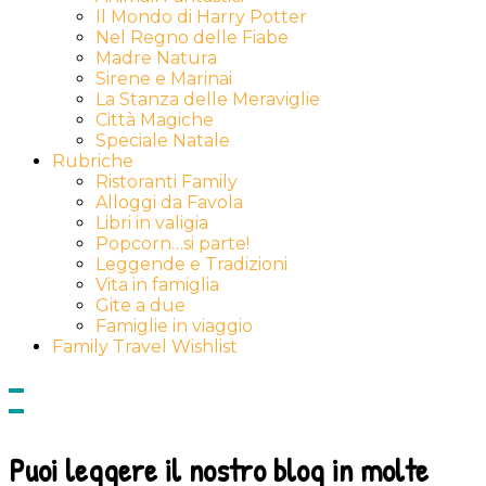
Il Mondo di Harry Potter
Nel Regno delle Fiabe
Madre Natura
Sirene e Marinai
La Stanza delle Meraviglie
Città Magiche
Speciale Natale
Rubriche
Ristoranti Family
Alloggi da Favola
Libri in valigia
Popcorn…si parte!
Leggende e Tradizioni
Vita in famiglia
Gite a due
Famiglie in viaggio
Family Travel Wishlist
Show
side
Hide
Content
side
Content
Puoi leggere il nostro blog in molte