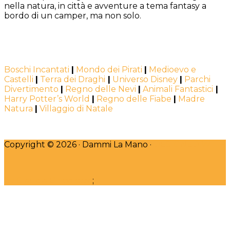
nella natura, in città e avventure a tema fantasy a
bordo di un camper, ma non solo.
Boschi Incantati
|
Mondo dei Pirati
|
Medioevo e
Castelli
|
Terra dei Draghi
|
Universo Disney
|
Parchi
Divertimento
|
Regno delle Nevi
|
Animali Fantastici
|
Harry Potter’s World
|
Regno delle Fiabe
|
Madre
Natura
|
Villaggio di Natale
Copyright © 2026 · Dammi La Mano ·
DESIGNED WITH
♥
by Claudia Bincoletto
;