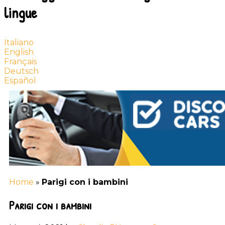
lingue
Italiano
English
Français
Deutsch
Español
Home
»
Parigi con i bambini
Parigi con i bambini