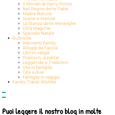
Il Mondo di Harry Potter
Nel Regno delle Fiabe
Madre Natura
Sirene e Marinai
La Stanza delle Meraviglie
Città Magiche
Speciale Natale
Rubriche
Ristoranti Family
Alloggi da Favola
Libri in valigia
Popcorn…si parte!
Leggende e Tradizioni
Vita in famiglia
Gite a due
Famiglie in viaggio
Family Travel Wishlist
Show
side
Hide
Content
side
Content
Puoi leggere il nostro blog in molte