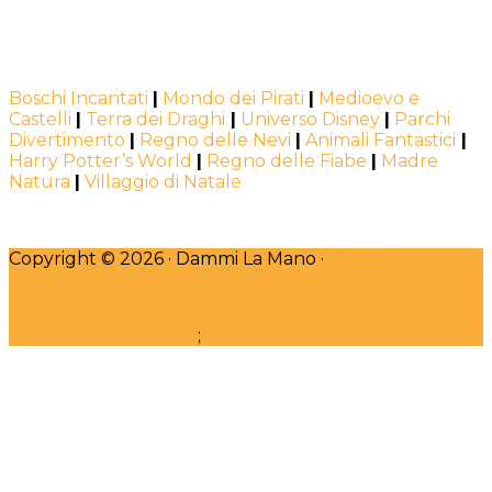
Boschi Incantati
|
Mondo dei Pirati
|
Medioevo e
Castelli
|
Terra dei Draghi
|
Universo Disney
|
Parchi
Divertimento
|
Regno delle Nevi
|
Animali Fantastici
|
Harry Potter’s World
|
Regno delle Fiabe
|
Madre
Natura
|
Villaggio di Natale
Copyright © 2026 · Dammi La Mano ·
DESIGNED WITH
♥
by Claudia Bincoletto
;