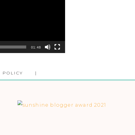
01:48
 POLICY