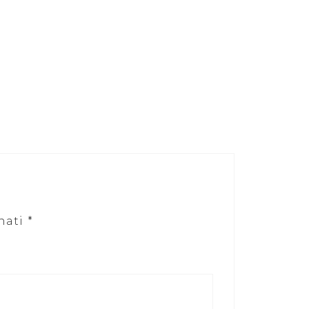
nati
*