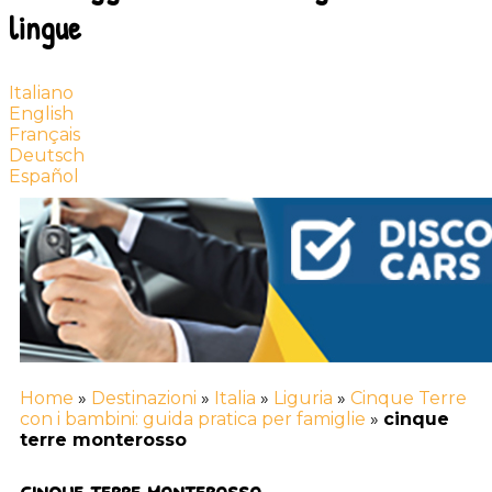
lingue
Italiano
English
Français
Deutsch
Español
Home
»
Destinazioni
»
Italia
»
Liguria
»
Cinque Terre
con i bambini: guida pratica per famiglie
»
cinque
terre monterosso
cinque terre monterosso