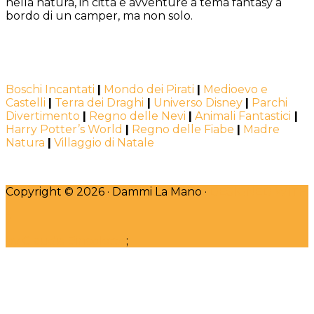
nella natura, in città e avventure a tema fantasy a
bordo di un camper, ma non solo.
Boschi Incantati
|
Mondo dei Pirati
|
Medioevo e
Castelli
|
Terra dei Draghi
|
Universo Disney
|
Parchi
Divertimento
|
Regno delle Nevi
|
Animali Fantastici
|
Harry Potter’s World
|
Regno delle Fiabe
|
Madre
Natura
|
Villaggio di Natale
Copyright © 2026 · Dammi La Mano ·
DESIGNED WITH
♥
by Claudia Bincoletto
;