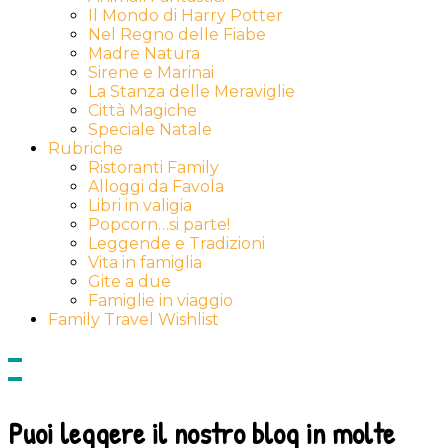
Il Mondo di Harry Potter
Nel Regno delle Fiabe
Madre Natura
Sirene e Marinai
La Stanza delle Meraviglie
Città Magiche
Speciale Natale
Rubriche
Ristoranti Family
Alloggi da Favola
Libri in valigia
Popcorn…si parte!
Leggende e Tradizioni
Vita in famiglia
Gite a due
Famiglie in viaggio
Family Travel Wishlist
Show
side
Hide
Content
side
Content
Puoi leggere il nostro blog in molte