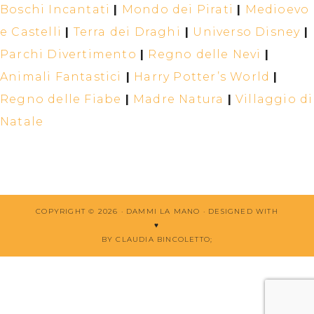
Boschi Incantati
|
Mondo dei Pirati
|
Medioevo
e Castelli
|
Terra dei Draghi
|
Universo Disney
|
Parchi Divertimento
|
Regno delle Nevi
|
Animali Fantastici
|
Harry Potter’s World
|
Regno delle Fiabe
|
Madre Natura
|
Villaggio di
Natale
COPYRIGHT © 2026 · DAMMI LA MANO ·
DESIGNED WITH
♥
BY CLAUDIA BINCOLETTO
;