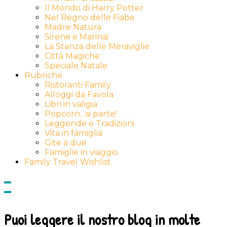
Il Mondo di Harry Potter
Nel Regno delle Fiabe
Madre Natura
Sirene e Marinai
La Stanza delle Meraviglie
Città Magiche
Speciale Natale
Rubriche
Ristoranti Family
Alloggi da Favola
Libri in valigia
Popcorn…si parte!
Leggende e Tradizioni
Vita in famiglia
Gite a due
Famiglie in viaggio
Family Travel Wishlist
Show
side
Hide
Content
side
Content
Puoi leggere il nostro blog in molte