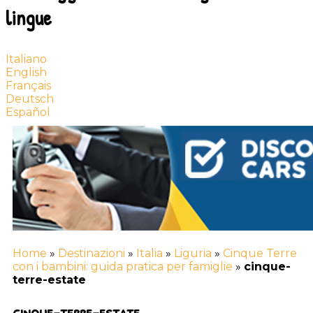
lingue
Italiano
English
Français
Deutsch
Español
Home
»
Destinazioni
»
Italia
»
Liguria
»
Cinque Terre
con i bambini: guida pratica per famiglie
»
cinque-
terre-estate
cinque-terre-estate