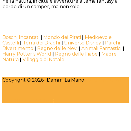
nella natura, in città e avventure a tema fantasy a
bordo di un camper, ma non solo.
Boschi Incantati
|
Mondo dei Pirati
|
Medioevo e
Castelli
|
Terra dei Draghi
|
Universo Disney
|
Parchi
Divertimento
|
Regno delle Nevi
|
Animali Fantastici
|
Harry Potter’s World
|
Regno delle Fiabe
|
Madre
Natura
|
Villaggio di Natale
Copyright © 2026 · Dammi La Mano ·
DESIGNED WITH
♥
by Claudia Bincoletto
;