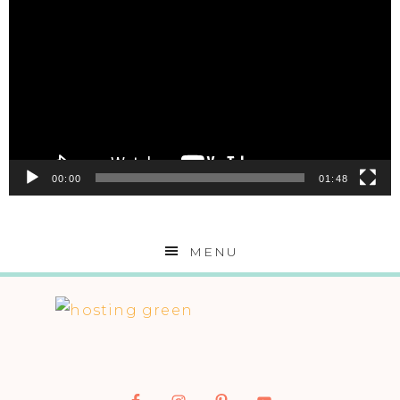
Player
00:00
01:48
MENU