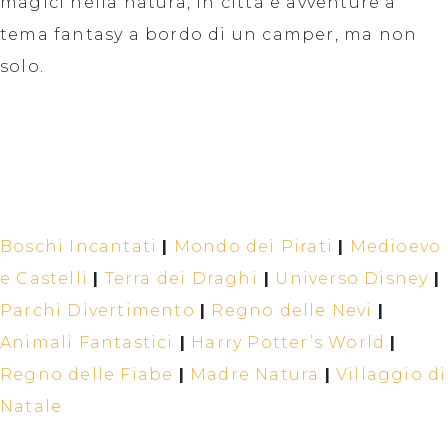
magici nella natura, in città e avventure a
tema fantasy a bordo di un camper, ma non
solo.
Boschi Incantati
|
Mondo dei Pirati
|
Medioevo
e Castelli
|
Terra dei Draghi
|
Universo Disney
|
Parchi Divertimento
|
Regno delle Nevi
|
Animali Fantastici
|
Harry Potter’s World
|
Regno delle Fiabe
|
Madre Natura
|
Villaggio di
Natale