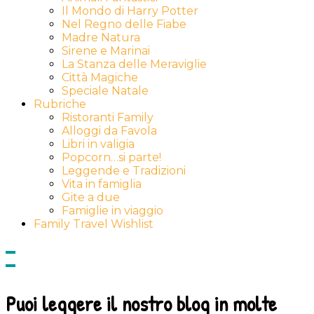
Il Mondo di Harry Potter
Nel Regno delle Fiabe
Madre Natura
Sirene e Marinai
La Stanza delle Meraviglie
Città Magiche
Speciale Natale
Rubriche
Ristoranti Family
Alloggi da Favola
Libri in valigia
Popcorn…si parte!
Leggende e Tradizioni
Vita in famiglia
Gite a due
Famiglie in viaggio
Family Travel Wishlist
Show
side
Hide
Content
side
Content
Puoi leggere il nostro blog in molte