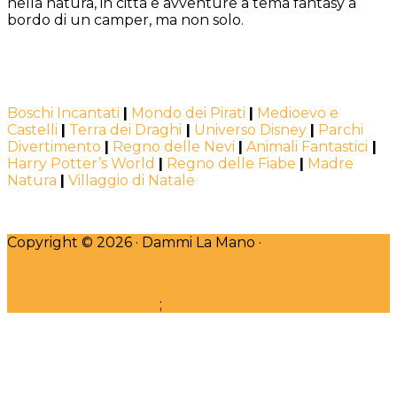
nella natura, in città e avventure a tema fantasy a
bordo di un camper, ma non solo.
Boschi Incantati
|
Mondo dei Pirati
|
Medioevo e
Castelli
|
Terra dei Draghi
|
Universo Disney
|
Parchi
Divertimento
|
Regno delle Nevi
|
Animali Fantastici
|
Harry Potter’s World
|
Regno delle Fiabe
|
Madre
Natura
|
Villaggio di Natale
Copyright © 2026 · Dammi La Mano ·
DESIGNED WITH
♥
by Claudia Bincoletto
;