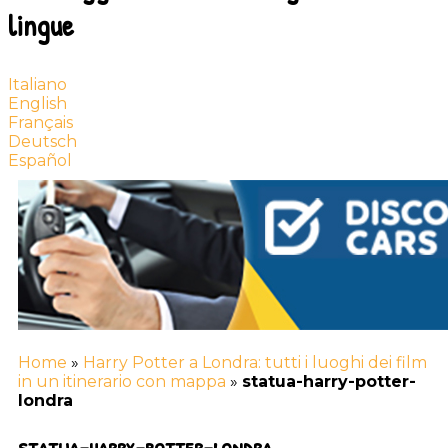
lingue
Italiano
English
Français
Deutsch
Español
Home
»
Harry Potter a Londra: tutti i luoghi dei film
in un itinerario con mappa
»
statua-harry-potter-
londra
statua-harry-potter-londra