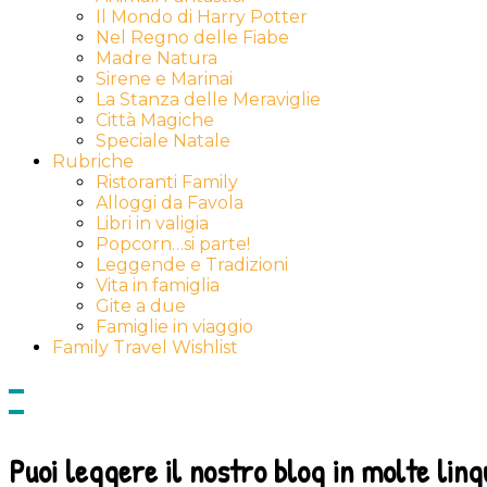
Il Mondo di Harry Potter
Nel Regno delle Fiabe
Madre Natura
Sirene e Marinai
La Stanza delle Meraviglie
Città Magiche
Speciale Natale
Rubriche
Ristoranti Family
Alloggi da Favola
Libri in valigia
Popcorn…si parte!
Leggende e Tradizioni
Vita in famiglia
Gite a due
Famiglie in viaggio
Family Travel Wishlist
Show
side
Hide
Content
side
Content
Puoi leggere il nostro blog in molte ling