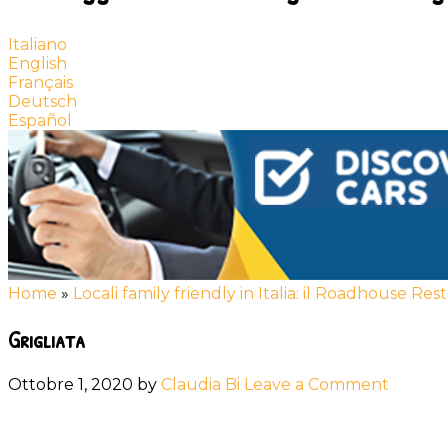
Italiano
English
Français
Deutsch
Español
Home
»
Locali family friendly in Italia: il Roadhouse Re
Grigliata
Ottobre 1, 2020
by
Claudia Bi
Leave a Comment