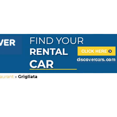
staurant
»
Grigliata