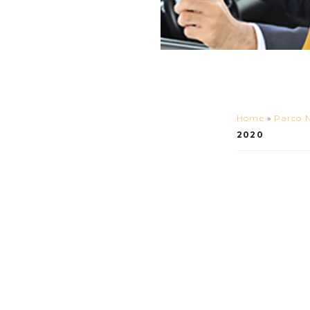
Home
»
Parco N
2020