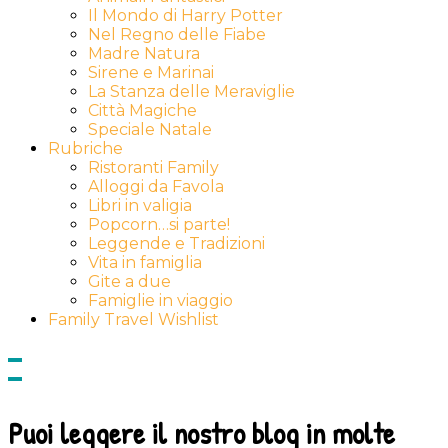
Il Mondo di Harry Potter
Nel Regno delle Fiabe
Madre Natura
Sirene e Marinai
La Stanza delle Meraviglie
Città Magiche
Speciale Natale
Rubriche
Ristoranti Family
Alloggi da Favola
Libri in valigia
Popcorn…si parte!
Leggende e Tradizioni
Vita in famiglia
Gite a due
Famiglie in viaggio
Family Travel Wishlist
Show
side
Hide
Content
side
Content
Puoi leggere il nostro blog in molte