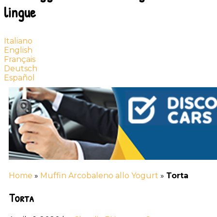
lingue
Italiano
English
Français
Deutsch
Español
Home
»
Muffin Arcobaleno allo Yogurt
»
Torta
Torta