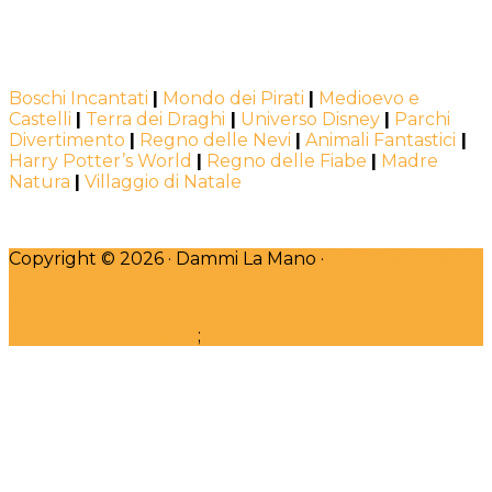
Boschi Incantati
|
Mondo dei Pirati
|
Medioevo e
Castelli
|
Terra dei Draghi
|
Universo Disney
|
Parchi
Divertimento
|
Regno delle Nevi
|
Animali Fantastici
|
Harry Potter’s World
|
Regno delle Fiabe
|
Madre
Natura
|
Villaggio di Natale
Copyright © 2026 · Dammi La Mano ·
DESIGNED WITH
♥
by Claudia Bincoletto
;