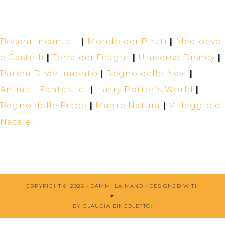
Boschi Incantati
|
Mondo dei Pirati
|
Medioevo
e Castelli
|
Terra dei Draghi
|
Universo Disney
|
Parchi Divertimento
|
Regno delle Nevi
|
Animali Fantastici
|
Harry Potter’s World
|
Regno delle Fiabe
|
Madre Natura
|
Villaggio di
Natale
COPYRIGHT © 2026 · DAMMI LA MANO ·
DESIGNED WITH
♥
BY CLAUDIA BINCOLETTO
;