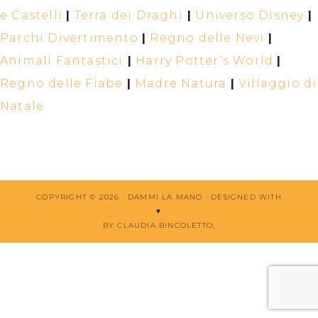
e Castelli
|
Terra dei Draghi
|
Universo Disney
|
Parchi Divertimento
|
Regno delle Nevi
|
Animali Fantastici
|
Harry Potter’s World
|
Regno delle Fiabe
|
Madre Natura
|
Villaggio di
Natale
COPYRIGHT © 2026 · DAMMI LA MANO ·
DESIGNED WITH
♥
BY CLAUDIA BINCOLETTO
;