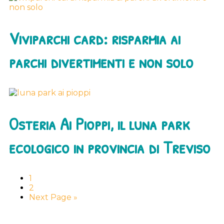
Viviparchi card: risparmia ai
parchi divertimenti e non solo
Osteria Ai Pioppi, il luna park
ecologico in provincia di Treviso
Go
1
to
Go
2
page
to
Go
Next Page »
page
to