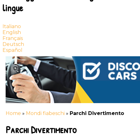
lingue
Italiano
English
Français
Deutsch
Español
Home
»
Mondi fiabeschi
»
Parchi Divertimento
Parchi Divertimento