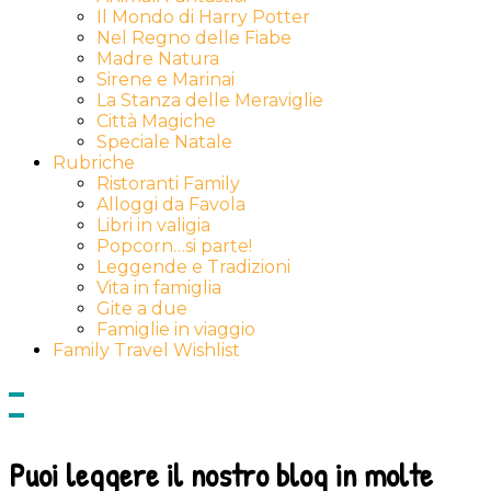
Il Mondo di Harry Potter
Nel Regno delle Fiabe
Madre Natura
Sirene e Marinai
La Stanza delle Meraviglie
Città Magiche
Speciale Natale
Rubriche
Ristoranti Family
Alloggi da Favola
Libri in valigia
Popcorn…si parte!
Leggende e Tradizioni
Vita in famiglia
Gite a due
Famiglie in viaggio
Family Travel Wishlist
Show
side
Hide
Content
side
Content
Puoi leggere il nostro blog in molte