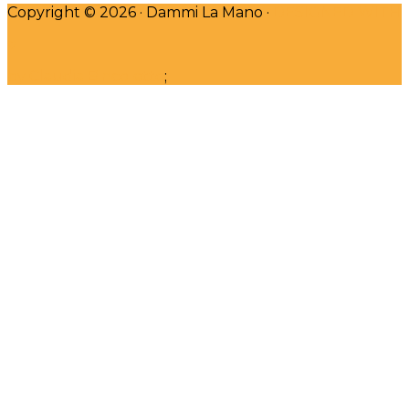
Copyright © 2026 · Dammi La Mano ·
DESIGNED WITH
♥
by Claudia Bincoletto
;