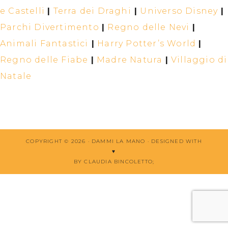
e Castelli
|
Terra dei Draghi
|
Universo Disney
|
Parchi Divertimento
|
Regno delle Nevi
|
Animali Fantastici
|
Harry Potter’s World
|
Regno delle Fiabe
|
Madre Natura
|
Villaggio di
Natale
COPYRIGHT © 2026 · DAMMI LA MANO ·
DESIGNED WITH
♥
BY CLAUDIA BINCOLETTO
;