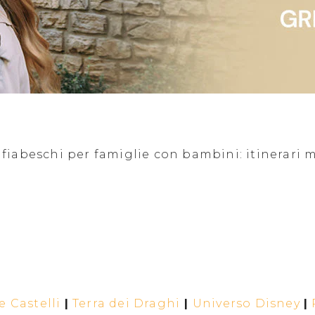
iabeschi per famiglie con bambini: itinerari ma
 Castelli
|
Terra dei Draghi
|
Universo Disney
|