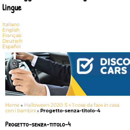
lingue
Italiano
English
Français
Deutsch
Español
Home
»
Halloween 2020: 5 + 1 cose da fare in casa
con i bambini
»
Progetto-senza-titolo-4
Progetto-senza-titolo-4