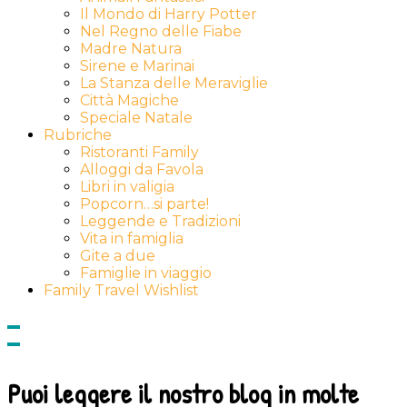
Il Mondo di Harry Potter
Nel Regno delle Fiabe
Madre Natura
Sirene e Marinai
La Stanza delle Meraviglie
Città Magiche
Speciale Natale
Rubriche
Ristoranti Family
Alloggi da Favola
Libri in valigia
Popcorn…si parte!
Leggende e Tradizioni
Vita in famiglia
Gite a due
Famiglie in viaggio
Family Travel Wishlist
Show
side
Hide
Content
side
Content
Puoi leggere il nostro blog in molte