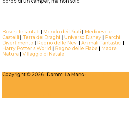
bordo di un camper, ma non solo.
Boschi Incantati
|
Mondo dei Pirati
|
Medioevo e
Castelli
|
Terra dei Draghi
|
Universo Disney
|
Parchi
Divertimento
|
Regno delle Nevi
|
Animali Fantastici
|
Harry Potter’s World
|
Regno delle Fiabe
|
Madre
Natura
|
Villaggio di Natale
Copyright © 2026 · Dammi La Mano ·
DESIGNED WITH
♥
by Claudia Bincoletto
;