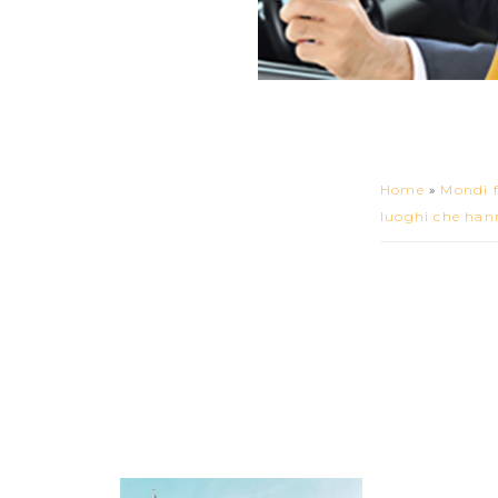
Home
»
Mondi f
luoghi che hann