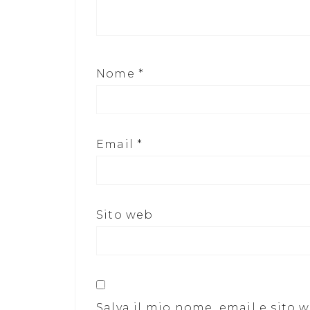
Nome
*
Email
*
Sito web
Salva il mio nome, email e sito