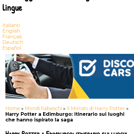
lingue
Italiano
English
Français
Deutsch
Español
Home
»
Mondi fiabeschi
»
Il Mondo di Harry Potter
»
Harry Potter a Edimburgo: itinerario sui luoghi
che hanno ispirato la saga
Harry Potter a Edimburgo: itinerario sui luoghi