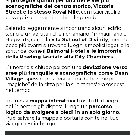
Si
prosegue quindi per una delle vie più
scenografiche del centro storico, Victoria
Street
e lo stesso Royal Mile
, con i suoi vicoli e
passaggi sotterranei ricchi di leggende.
Salendo leggermente si incontrano alcuni edifici
storici e universitari che richiamano l’immaginario di
Hogwarts, come la
e la School of Divinity
, mentre
poco più avanti si trovano luoghi simbolici legati alla
scrittrice, come il
Balmoral Hotel e le impronte
della Rowling lasciate alla City Chambers.
L’itinerario si chiude poi con una
deviazione verso
aree più tranquille e scenografiche come Dean
Village
, spesso considerata una delle zone più
“magiche” della città per la sua atmosfera sospesa
nel tempo.
In questa
mappa interattiva
trovi tutti i luoghi
dell’itinerario già disposti lungo un
percorso
logico da svolgere a piedi in un solo giorno
.
Puoi salvare la mappa e portarla con te nel tuo
viaggio a Edimburgo.