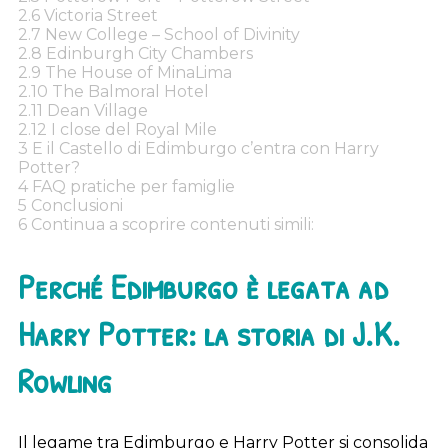
2.6
Victoria Street
2.7
New College – School of Divinity
2.8
Edinburgh City Chambers
2.9
The House of MinaLima
2.10
The Balmoral Hotel
2.11
Dean Village
2.12
I close del Royal Mile
3
E il Castello di Edimburgo c’entra con Harry
Potter?
4
FAQ pratiche per famiglie
5
Conclusioni
6
Continua a scoprire contenuti simili:
Perché Edimburgo è legata ad
Harry Potter: la storia di J.K.
Rowling
Il legame tra Edimburgo e Harry Potter si consolida