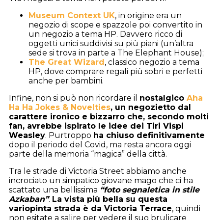
Museum Context UK
, in origine era un
negozio di scope e spazzole poi convertito in
un negozio a tema HP. Davvero ricco di
oggetti unici suddivisi su più piani (un’altra
sede si trova in parte a The Elephant House);
The Great Wizard
, classico negozio a tema
HP, dove comprare regali più sobri e perfetti
anche per bambini.
Infine, non si può non ricordare il
nostalgico
Aha
Ha Ha Jokes & Novelties
, un negozietto dal
carattere ironico e bizzarro che, secondo molti
fan, avrebbe ispirato le idee dei Tiri Vispi
Weasley
. Purtroppo
ha chiuso definitivamente
dopo il periodo del Covid, ma resta ancora oggi
parte della memoria “magica” della città.
Tra le strade di Victoria Street abbiamo anche
incrociato un simpatico giovane mago che ci ha
scattato una bellissima
“foto segnaletica in stile
Azkaban”
.
La vista più bella su questa
variopinta strada è da Victoria Terrace
, quindi
non esitate a salire per vedere il suo brulicare