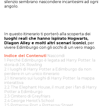
silenzio sembrano nascondere incantesimi ad ogni
angolo.
In questo itinerario ti porterò alla scoperta dei
luoghi reali che hanno ispirato Hogwarts,
Diagon Alley e molti altri scenari iconici
, per
vivere Edimburgo con gli occhi di un vero mago.
Indice dei Contenuti
Nascondi
1
Perché Edimburgo è legata ad Harry Potter: la
storia di J.K. Rowling
2
I luoghi di Harry Potter a Edimburgo da non
perdere in un unico itinerario
2.1
Itinerario sui luoghi di Harry Potter: la mappa
interattiva
2.2
The Elephant House, il must per i fan di Harry
Potter a Edimburgo
2.3
Cimitero di Greyfriars
2.4
George Heriot’s School
2.5
Potterow Port + Potterow Street