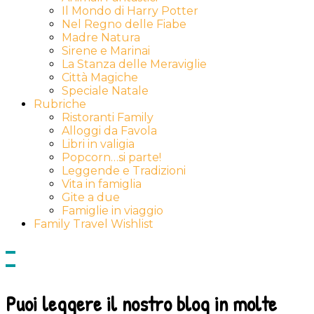
Il Mondo di Harry Potter
Nel Regno delle Fiabe
Madre Natura
Sirene e Marinai
La Stanza delle Meraviglie
Città Magiche
Speciale Natale
Rubriche
Ristoranti Family
Alloggi da Favola
Libri in valigia
Popcorn…si parte!
Leggende e Tradizioni
Vita in famiglia
Gite a due
Famiglie in viaggio
Family Travel Wishlist
Show
side
Hide
Content
side
Content
Puoi leggere il nostro blog in molte