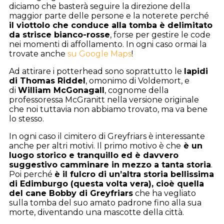
diciamo che basterà seguire la direzione della
maggior parte delle persone e la noterete perché
il viottolo che conduce alla tomba è delimitato
da strisce bianco-rosse
, forse per gestire le code
nei momenti di affollamento. In ogni caso ormai la
trovate anche
su Google Maps
!
Ad attirare i potterhead sono soprattutto le
lapidi
di Thomas Riddel
, omonimo di Voldemort, e
di
William McGonagall
, cognome della
professoressa McGranitt nella versione originale
che noi tuttavia non abbiamo trovato, ma va bene
lo stesso.
In ogni caso il cimitero di Greyfriars è interessante
anche per altri motivi. Il primo motivo è che
è un
luogo storico e tranquillo ed è davvero
suggestivo camminare in mezzo a tanta storia
.
Poi perché
è il fulcro di un’altra storia bellissima
di Edimburgo (questa volta vera), cioè quella
del cane Bobby di Greyfriars
che ha vegliato
sulla tomba del suo amato padrone fino alla sua
morte, diventando una mascotte della città.