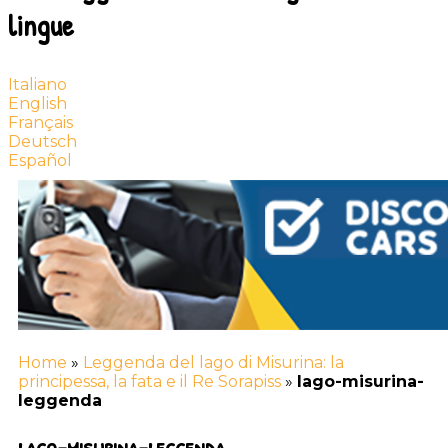
lingue
Italiano
English
Français
Deutsch
Español
Home
»
Leggenda del lago di Misurina: la
principessa, la fata e il Re Sorapiss
»
lago-misurina-
leggenda
lago-misurina-leggenda