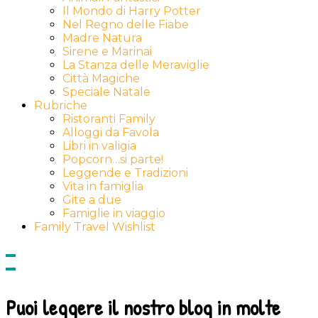
Il Mondo di Harry Potter
Nel Regno delle Fiabe
Madre Natura
Sirene e Marinai
La Stanza delle Meraviglie
Città Magiche
Speciale Natale
Rubriche
Ristoranti Family
Alloggi da Favola
Libri in valigia
Popcorn…si parte!
Leggende e Tradizioni
Vita in famiglia
Gite a due
Famiglie in viaggio
Family Travel Wishlist
Show
side
Hide
Content
side
Content
Puoi leggere il nostro blog in molte