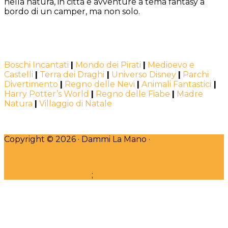
nella natura, in città e avventure a tema fantasy a
bordo di un camper, ma non solo.
Boschi Incantati
|
Mondo dei Pirati
|
Medioevo e
Castelli
|
Terra dei Draghi
|
Universo Disney
|
Parchi
Divertimento
|
Regno delle Nevi
|
Animali Fantastici
|
Harry Potter’s World
|
Regno delle Fiabe
|
Madre
Natura
|
Villaggio di Natale
Copyright © 2026 · Dammi La Mano ·
DESIGNED WITH
♥
by Claudia Bincoletto
;