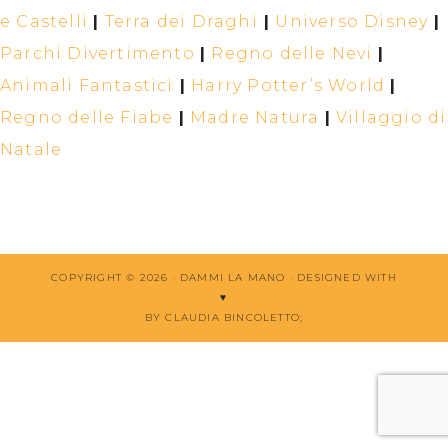
e Castelli
|
Terra dei Draghi
|
Universo Disney
|
Parchi Divertimento
|
Regno delle Nevi
|
Animali Fantastici
|
Harry Potter’s World
|
Regno delle Fiabe
|
Madre Natura
|
Villaggio di
Natale
COPYRIGHT © 2026 · DAMMI LA MANO ·
DESIGNED WITH
♥
BY CLAUDIA BINCOLETTO
;