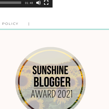
01:48
 POLICY