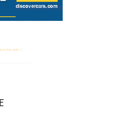
 anche per i
E