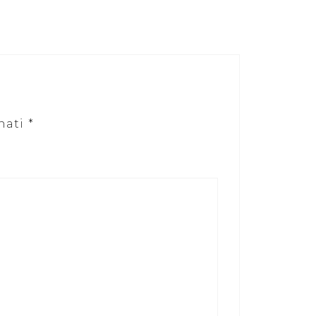
nati
*