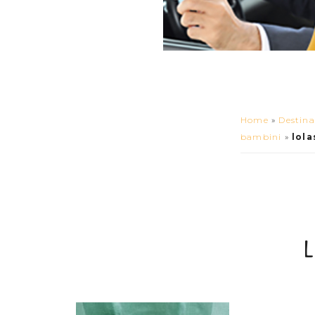
Home
»
Destina
bambini
»
lol