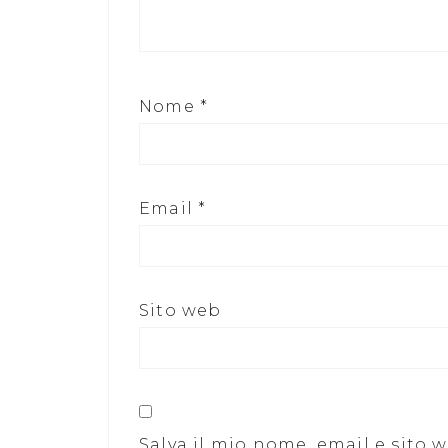
Nome
*
Email
*
Sito web
Salva il mio nome, email e sito