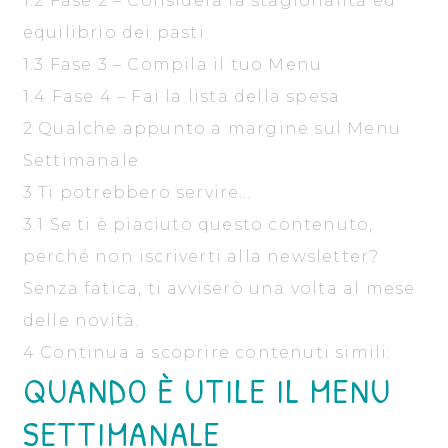
1.2
Fase 2 – Considera la stagionalità ed
equilibrio dei pasti
1.3
Fase 3 – Compila il tuo Menu
1.4
Fase 4 – Fai la lista della spesa
2
Qualche appunto a margine sul Menu
Settimanale
3
Ti potrebbero servire…
3.1
Se ti è piaciuto questo contenuto,
perché non iscriverti alla newsletter?
Senza fatica, ti avviserò una volta al mese
delle novità.
4
Continua a scoprire contenuti simili:
QUANDO È UTILE IL MENU
SETTIMANALE