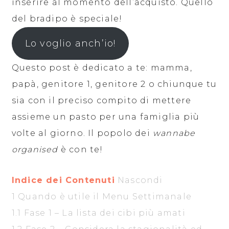
inserire al momento dell’acquisto. Quello
del bradipo è speciale!
Lo voglio anch’io!
Questo post è dedicato a te: mamma,
papà, genitore 1, genitore 2 o chiunque tu
sia con il preciso compito di mettere
assieme un pasto per una famiglia più
volte al giorno. Il popolo dei
wannabe
organised
è con te!
Indice dei Contenuti
Nascondi
1
Quando è utile il Menu Settimanale
1.1
Fase 1 – La lista dei cibi più amati