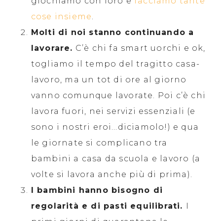
giochiamo con loro e
facciamo tante
cose insieme
.
Molti di noi stanno continuando a
lavorare.
C’è chi fa smart uorchi e ok,
togliamo il tempo del tragitto casa-
lavoro, ma un tot di ore al giorno
vanno comunque lavorate. Poi c’è chi
lavora fuori, nei servizi essenziali (e
sono i nostri eroi…diciamolo!) e qua
le giornate si complicano tra
bambini a casa da scuola e lavoro (a
volte si lavora anche più di prima).
I bambini hanno bisogno di
regolarità e di pasti equilibrati.
I