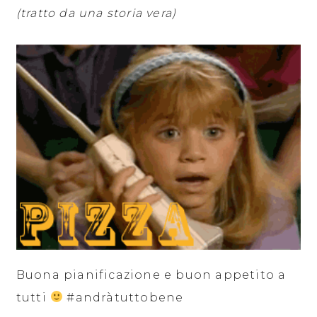
(tratto da una storia vera)
Buona pianificazione e buon appetito a
tutti
#andràtuttobene