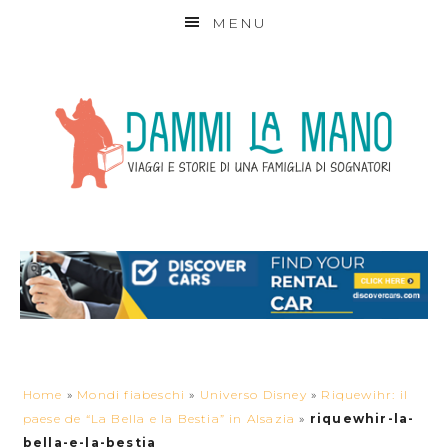
MENU
Home
»
Mondi fiabeschi
»
Universo Disney
»
Riquewihr: il
paese de “La Bella e la Bestia” in Alsazia
»
riquewhir-la-
bella-e-la-bestia