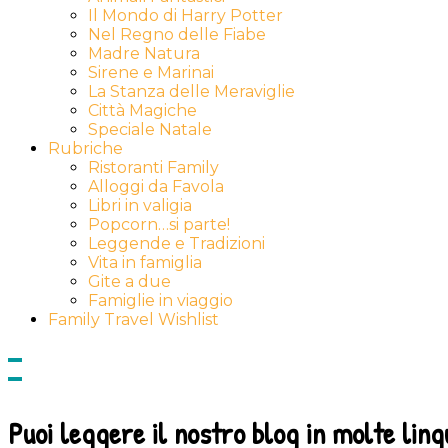
Il Mondo di Harry Potter
Nel Regno delle Fiabe
Madre Natura
Sirene e Marinai
La Stanza delle Meraviglie
Città Magiche
Speciale Natale
Rubriche
Ristoranti Family
Alloggi da Favola
Libri in valigia
Popcorn…si parte!
Leggende e Tradizioni
Vita in famiglia
Gite a due
Famiglie in viaggio
Family Travel Wishlist
Show
side
Hide
Content
side
Content
Puoi leggere il nostro blog in molte ling