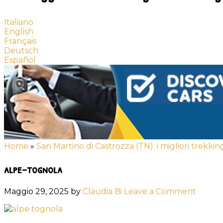
Italiano
English
Français
Deutsch
Español
Home
»
San Martino di Castrozza (TN): i migliori trekking
alpe-tognola
Maggio 29, 2025
by
Claudia Bi
Leave a Comment