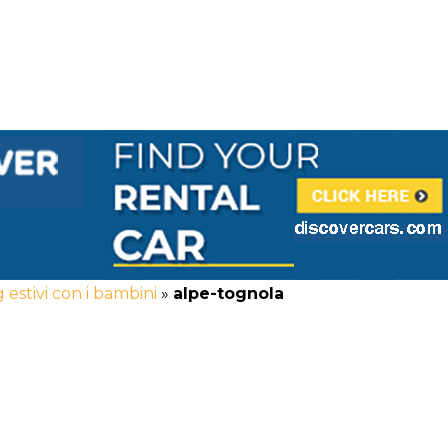
 estivi con i bambini
»
alpe-tognola