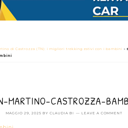
tino di Castrozza (TN): i migliori trekking estivi con i bambini
»
mbini
N-MARTINO-CASTROZZA-BAMB
MAGGIO 29, 2025
BY
CLAUDIA BI
LEAVE A COMMENT