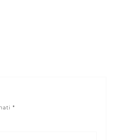
nati
*