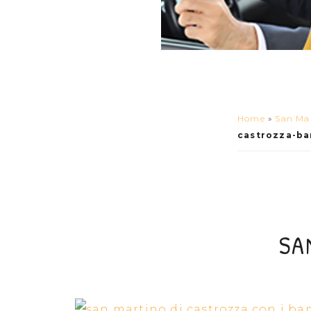
Home
»
San Mar
castrozza-ba
SA