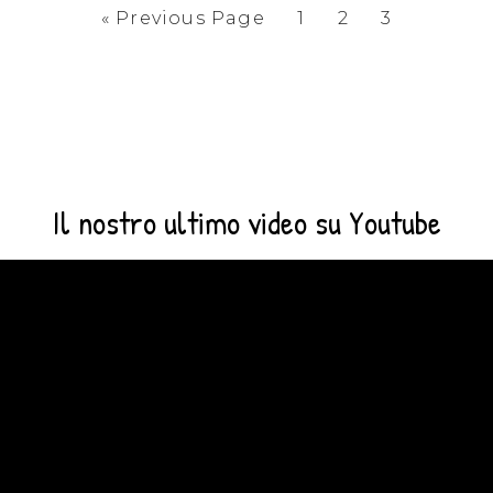
«
Previous Page
1
2
3
Il nostro ultimo video su Youtube
Video
Player