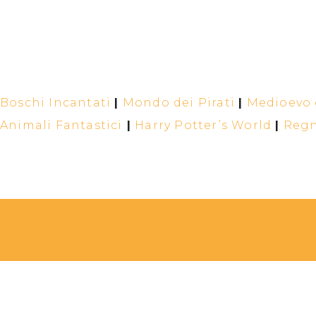
Boschi Incantati
|
Mondo dei Pirati
|
Medioevo e
Animali Fantastici
|
Harry Potter’s World
|
Regn