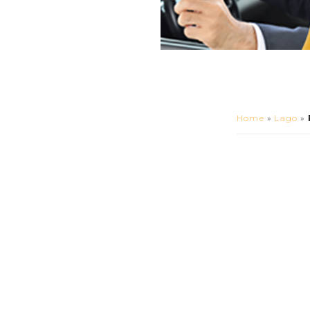
Home
»
Lago
»