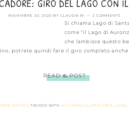
CADORE: GIRO DEL LAGO CON I
NOVEMBRE 20, 2020
BY
CLAUDIA BI
2 COMMENTS
Si chiama Lago di Sant
come "il Lago di Auronz
che lambisce questo be
no, potrete quindi fare il giro completo anche 
READ
the
POST
ADRE NATURA
TAGGED WITH:
AUTUNNO
,
GLUTEN FREE
,
LAGO
,