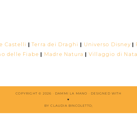
 Castelli
|
Terra dei Draghi
|
Universo Disney
|
o delle Fiabe
|
Madre Natura
|
Villaggio di Nat
COPYRIGHT © 2026 · DAMMI LA MANO ·
DESIGNED WITH
♥
BY CLAUDIA BINCOLETTO
;