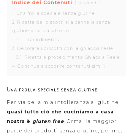
Indice dei Contenuti
Nascondi
1
Una frolla speciale senza glutine
2
Ricetta dei biscotti alla cannella senza
glutine e senza lattosio
2.1
Procedimento
3
Decorare i biscotti con la ghiaccia reale
3.1
Ricetta e procedimento Ghiaccia Reale
4
Continua a scoprire contenuti simili:
Una frolla speciale senza glutine
Per via della mia intolleranza al glutine,
quasi tutto ciò che cuciniamo a casa
nostra è
gluten free
. Ormai la maggior
parte dei prodotti senza glutine, per me,