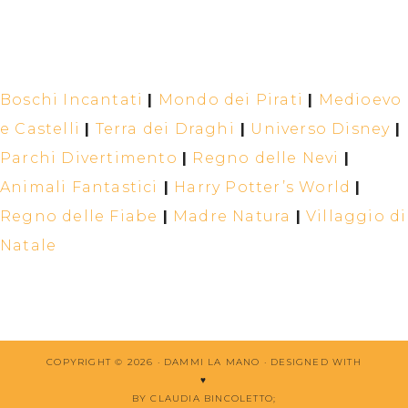
Boschi Incantati
|
Mondo dei Pirati
|
Medioevo
e Castelli
|
Terra dei Draghi
|
Universo Disney
|
Parchi Divertimento
|
Regno delle Nevi
|
Animali Fantastici
|
Harry Potter’s World
|
Regno delle Fiabe
|
Madre Natura
|
Villaggio di
Natale
COPYRIGHT © 2026 · DAMMI LA MANO ·
DESIGNED WITH
♥
BY CLAUDIA BINCOLETTO
;