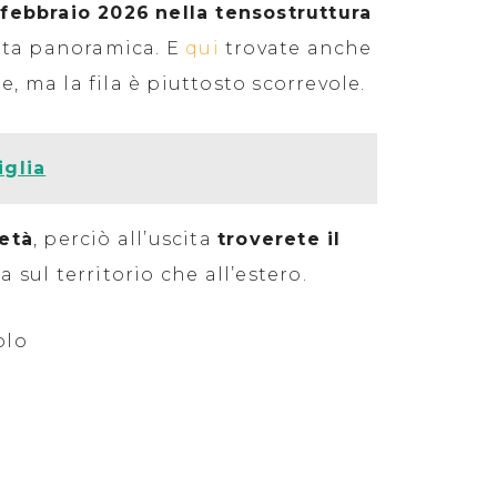
febbraio 2026
nella tensostruttura
uota panoramica. E
qui
trovate anche
e, ma la fila è piuttosto scorrevole.
iglia
ietà
, perciò all’uscita
troverete il
sia sul territorio che all’estero.