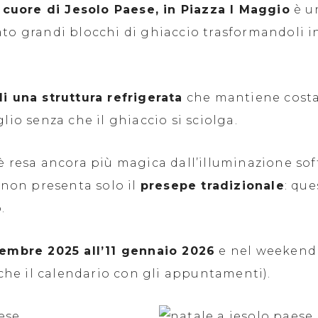
 cuore di Jesolo Paese, in Piazza I Maggio
è un
ato grandi blocchi di ghiaccio trasformandoli i
di una struttura refrigerata
che mantiene costa
lio senza che il ghiaccio si sciolga.
è resa ancora più magica dall’illuminazione soff
e non presenta solo il
presepe tradizionale
: qu
.
cembre 2025 all’11 gennaio 2026
e nel weekend 
che il calendario con gli appuntamenti).