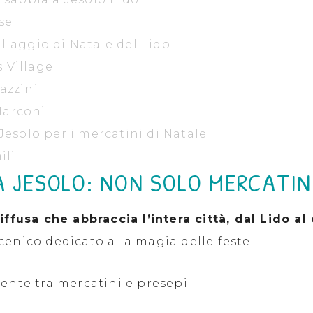
se
illaggio di Natale del Lido
s Village
Mazzini
Marconi
esolo per i mercatini di Natale
li:
 A JESOLO: NON SOLO MERCATIN
ffusa che abbraccia l’intera città, dal Lido al
cenico dedicato alla magia delle feste.
ente tra mercatini e presepi.