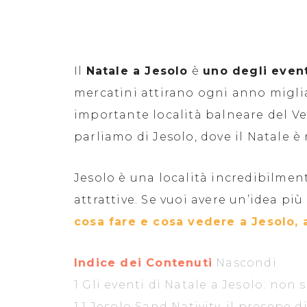
Il
Natale a Jesolo
è
uno degli event
mercatini attirano ogni anno migliai
importante località balneare del V
parliamo di Jesolo, dove il Natale è
Jesolo è una località incredibilment
attrattive. Se vuoi avere un’idea pi
cosa fare e cosa vedere a Jesolo, 
Indice dei Contenuti
Nascondi
1
Gli eventi di Natale a Jesolo: non 
1.1
Jesolo Sand Nativity, il presepe d