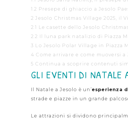
1.2
Presepe di ghiaccio a Jesolo Pae
2
Jesolo Christmas Village 2025, il V
2.1
Le casette dello Jesolo Christma
2.2
Il luna park natalizio di Piazza 
3
Lo Jesolo Polar Village in Piazza 
4
Come arrivare e come muoversi a J
5
Continua a scoprire contenuti simi
GLI EVENTI DI NATALE
Il Natale a Jesolo è un’
esperienza di
strade e piazze in un grande palcos
Le attrazioni si dividono principalm