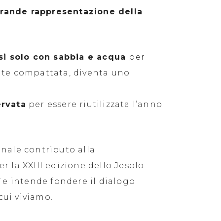
rande rappresentazione della
si solo con sabbia e acqua
per
ente compattata, diventa uno
ervata
per essere riutilizzata l’anno
onale contributo alla
er la XXIII edizione dello Jesolo
“
e intende fondere il dialogo
cui viviamo.