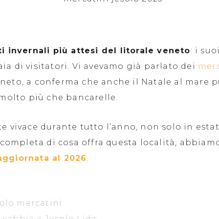
i invernali più attesi del litorale veneto
: i su
a di visitatori. Vi avevamo già parlato dei
merc
eneto, a conferma che anche il Natale al mare 
 molto più che bancarelle.
e vivace durante tutto l’anno, non solo in estat
ù completa di cosa offra questa località, abbiam
aggiornata al 2026
.
solo mercatini
i sabbia a Jesolo Lido