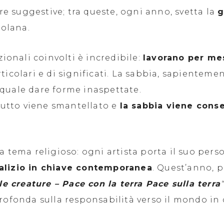
e suggestive; tra queste, ogni anno, svetta la
g
solana.
zionali coinvolti è incredibile:
lavorano per me
rticolari e di significati. La sabbia, sapientem
 quale dare forme inaspettate.
 tutto viene smantellato e
la sabbia viene cons
a tema religioso: ogni artista porta il suo pers
talizio in chiave contemporanea
. Quest’anno, p
le creature – Pace con la terra Pace sulla terra
rofonda sulla responsabilità verso il mondo in 