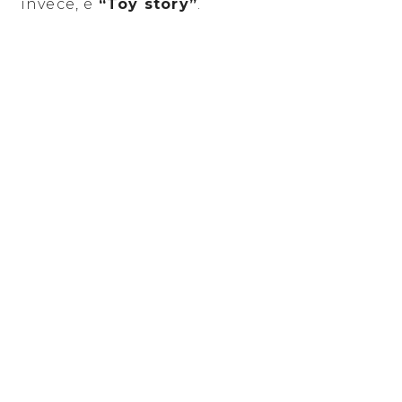
invece, è
“Toy story”
.