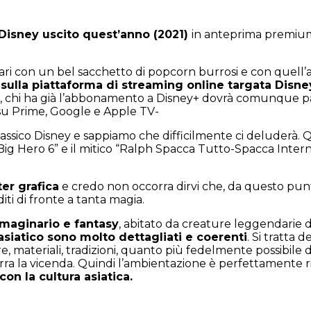
 Disney uscito quest’anno (2021)
in anteprima premium
i con un bel sacchetto di popcorn burrosi e con quell’at
 sulla piattaforma di streaming online targata Disney
ni, chi ha già l’abbonamento a Disney+ dovrà comunque pa
o su Prime, Google e Apple TV-
ico Disney e sappiamo che difficilmente ci deluderà. Que
Big Hero 6” e il mitico “Ralph Spacca Tutto-Spacca Intern
er grafica
e credo non occorra dirvi che, da questo punto
iti di fronte a tanta magia.
mmaginario e fantasy
, abitato da creature leggendarie d
 asiatico sono molto dettagliati e coerenti
. Si tratta 
e, materiali, tradizioni, quanto più fedelmente possibile 
narra la vicenda. Quindi l’ambientazione è perfettamente r
n la cultura asiatica.