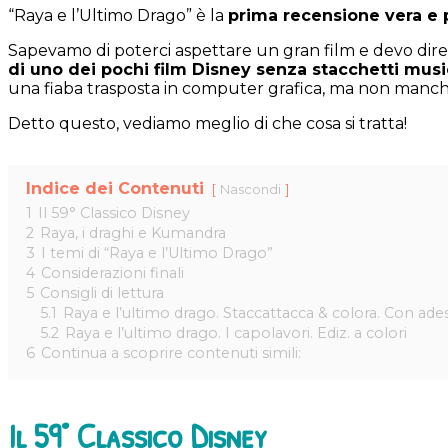
“Raya e l’Ultimo Drago” è la
prima recensione vera e 
Sapevamo di poterci aspettare un gran film e devo dire ch
di uno dei pochi film Disney senza stacchetti musi
una fiaba trasposta in computer grafica, ma non mancher
Detto questo, vediamo meglio di che cosa si tratta!
Indice dei Contenuti
Nascondi
1
Il 59° Classico Disney
2
Raya, i draghi e Kumandra
3
I temi di “Raya e l’Ultimo Drago”
4
Considerazioni finali
5
Consigli di lettura
5.1
Raya e l’ultimo drago. Staccattacca & colora. Con adesiv
5.2
Raya e l’ultimo drago. I capolavori. Ediz. a colori
6
Continua a scoprire contenuti simili:
Il 59° Classico Disney