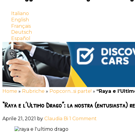
Italiano
English
Français
Deutsch
Español
Home
»
Rubriche
»
Popcorn...si parte!
»
“Raya e l’Ultim
“Raya e l’Ultimo Drago”: la nostra (entusiasta) r
Aprile 21, 2021
by
Claudia Bi
1 Comment