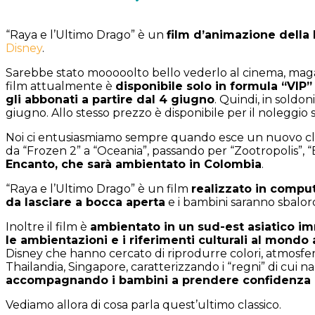
“Raya e l’Ultimo Drago” è un
film d’animazione della
Disney
.
Sarebbe stato mooooolto bello vederlo al cinema, magar
film attualmente è
disponibile solo in formula “VIP”
gli abbonati a partire dal 4 giugno
. Quindi, in soldo
giugno. Allo stesso prezzo è disponibile per il noleggi
Noi ci entusiasmiamo sempre quando esce un nuovo class
da “Frozen 2” a “Oceania”, passando per “Zootropolis”, “
Encanto, che sarà ambientato in Colombia
.
“Raya e l’Ultimo Drago” è un film
realizzato in comput
da lasciare a bocca aperta
e i bambini saranno sbalord
Inoltre il film è
ambientato in un sud-est asiatico i
le ambientazioni e i riferimenti culturali al mondo
Disney che hanno cercato di riprodurre colori, atmosfer
Thailandia, Singapore, caratterizzando i “regni” di cui 
accompagnando i bambini a prendere confidenza co
Vediamo allora di cosa parla quest’ultimo classico.