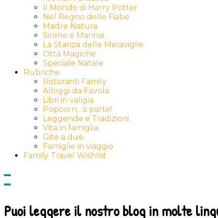
Il Mondo di Harry Potter
Nel Regno delle Fiabe
Madre Natura
Sirene e Marinai
La Stanza delle Meraviglie
Città Magiche
Speciale Natale
Rubriche
Ristoranti Family
Alloggi da Favola
Libri in valigia
Popcorn…si parte!
Leggende e Tradizioni
Vita in famiglia
Gite a due
Famiglie in viaggio
Family Travel Wishlist
Show
side
Hide
Content
side
Content
Puoi leggere il nostro blog in molte ling