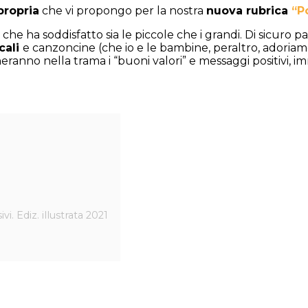
propria
che vi propongo per la nostra
nuova rubrica
“P
e ha soddisfatto sia le piccole che i grandi. Di sicuro pa
cali
e canzoncine (che io e le bambine, peraltro, adoriam
anno nella trama i “buoni valori” e messaggi positivi, im
i. Ediz. illustrata 2021