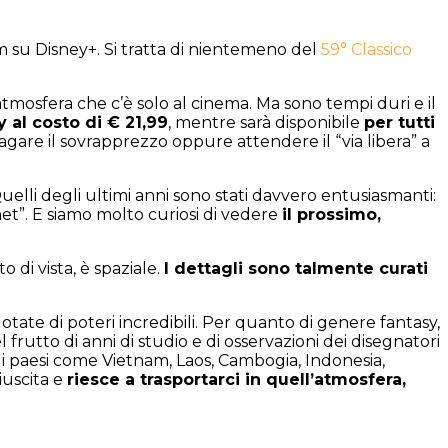
 su Disney+. Si tratta di nientemeno del
59° Classico
mosfera che c’è solo al cinema. Ma sono tempi duri e il
 al costo di € 21,99
, mentre sarà disponibile
per tutti
gare il sovrapprezzo oppure attendere il “via libera” a
lli degli ultimi anni sono stati davvero entusiasmanti:
et”. E siamo molto curiosi di vedere
il prossimo,
 di vista, è spaziale.
I dettagli sono talmente curati
otate di poteri incredibili. Per quanto di genere fantasy,
del frutto di anni di studio e di osservazioni dei disegnatori
di paesi come Vietnam, Laos, Cambogia, Indonesia,
iuscita e
riesce a trasportarci in quell’atmosfera,