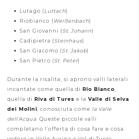
Lutago (
Luttach
)
Riobianco (
Weißenbach
)
San Giovanni (
St. Johann
)
Cadipietra (
Steinhaus
)
San Giacomo (
St. Jakob
)
San Pietro (
St. Peter
)
Durante la risalita, si aprono valli laterali
incantate come quella di
Rio Bianco
,
quella di
Riva di Tures
e la
Valle di Selva
dei Molini
, conosciuta come
la Valle
dell’Acqua
. Queste piccole valli
completano l’offerta di cosa fare e cosa
vedere in Valle Aurina e Val di Tures,