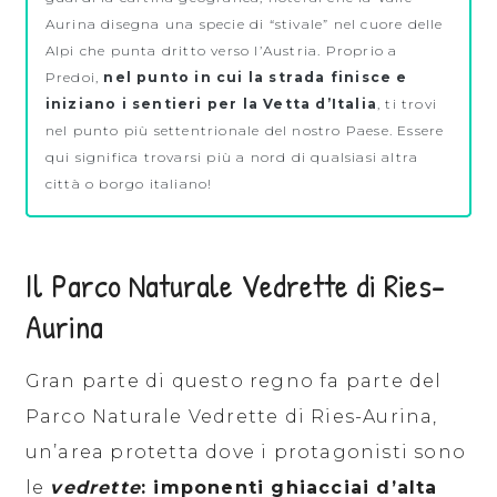
Aurina disegna una specie di “stivale” nel cuore delle
Alpi che punta dritto verso l’Austria. Proprio a
Predoi,
nel punto in cui la strada finisce e
iniziano i sentieri per la Vetta d’Italia
, ti trovi
nel punto più settentrionale del nostro Paese. Essere
qui significa trovarsi più a nord di qualsiasi altra
città o borgo italiano!
Il Parco Naturale Vedrette di Ries-
Aurina
Gran parte di questo regno fa parte del
Parco Naturale Vedrette di Ries-Aurina,
un’area protetta dove i protagonisti sono
le
vedrette
: imponenti ghiacciai d’alta