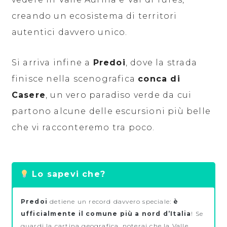
creando un ecosistema di territori
autentici davvero unico.
Si arriva infine a
Predoi
, dove la strada
finisce nella scenografica
conca di
Casere
, un vero paradiso verde da cui
partono alcune delle escursioni più belle
che vi racconteremo tra poco.
Lo sapevi che?
Predoi
detiene un record davvero speciale:
è
ufficialmente il comune più a nord d’Italia
! Se
guardi la cartina geografica, noterai che la Valle