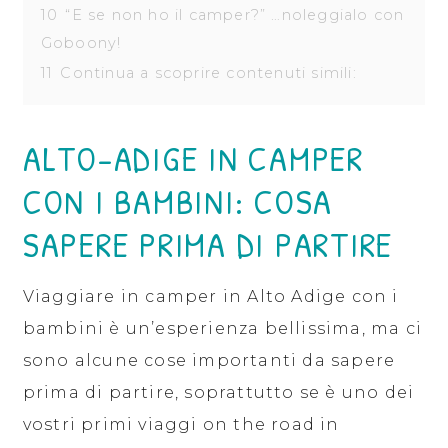
10
“E se non ho il camper?” …noleggialo con
Goboony!
11
Continua a scoprire contenuti simili:
ALTO-ADIGE IN CAMPER
CON I BAMBINI: COSA
SAPERE PRIMA DI PARTIRE
Viaggiare in camper in Alto Adige con i
bambini è un’esperienza bellissima, ma ci
sono alcune cose importanti da sapere
prima di partire, soprattutto se è uno dei
vostri primi viaggi on the road in